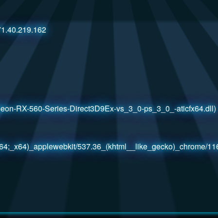
.40.219.162
560-Series-Direct3D9Ex-vs_3_0-ps_3_0_-aticfx64.dll)
64;_x64)_applewebkit/537.36_(khtml__like_gecko)_chrome/116