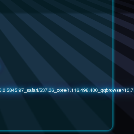
.0.5845.97_safari/537.36_core/1.116.498.400_qqbrowser/13.7